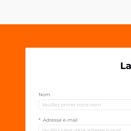
personnalisés comme les clips en
PP acrylique OEM. Ces solutions de
fixation polyvalentes ont...
La
Nom
Adresse e-mail