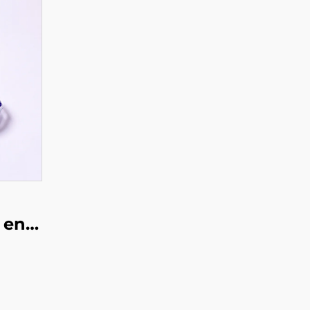
 en
ue
es