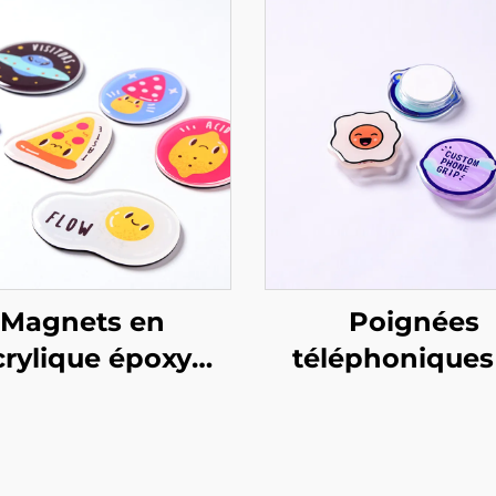
Magnets en
Poignées
crylique époxy
téléphoniques
rsonnalisables
époxy acryliq
personnalisé