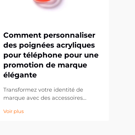
Comment personnaliser
Po
des poignées acryliques
pa
pour téléphone pour une
pa
promotion de marque
et
élégante
Dan
conc
Transformez votre identité de
ent
marque avec des accessoires
Voir
con
téléphoniques personnalisés. Dans
Voir plus
inn
un monde axé sur le numérique, les
mar
accessoires mobiles sont devenus
leur
des outils marketing puissants qui