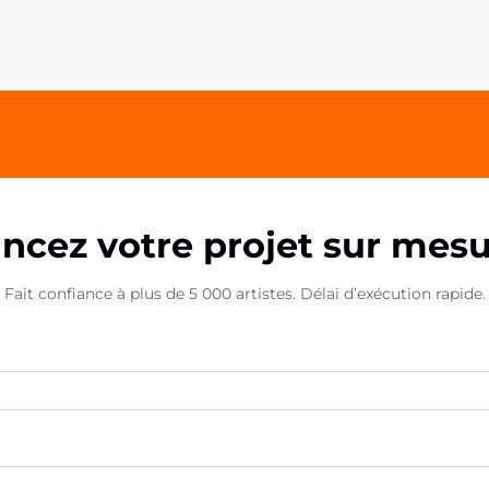
continuellement des moyens
innovants de marquer durablement
leurs clients et partenaires. Les
poignées acryliques pour
téléphone...
ncez votre projet sur mes
Fait confiance à plus de 5 000 artistes. Délai d’exécution rapide.