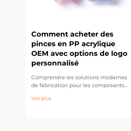
Comment acheter des
pinces en PP acrylique
OEM avec options de logo
personnalisé
Comprendre les solutions modernes
de fabrication pour les composants
plastiques sur mesure. Le paysage
Voir plus
de la fabrication a
considérablement évolué,
notamment dans le domaine des
composants plastiques