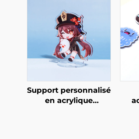
Support personnalisé
en acrylique
a
transparent
pe