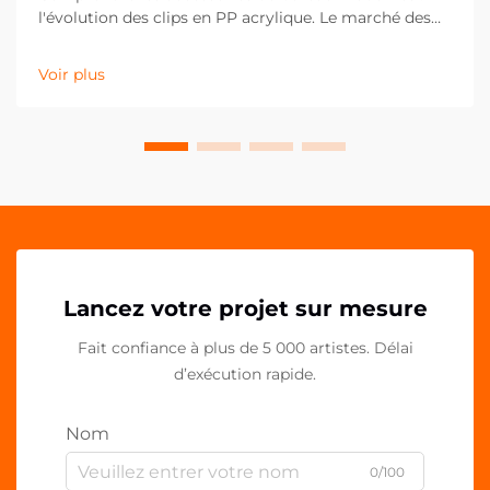
l'évolution des clips en PP acrylique. Le marché des
fournitures de bureau a considérablement évolué au
cours de la dernière décennie, les clips en PP
Voir plus
acrylique s'imposant comme un élément essentiel
des espaces de travail contemporains. Ces solutions
polyvalentes...
Lancez votre projet sur mesure
Fait confiance à plus de 5 000 artistes. Délai
d’exécution rapide.
Nom
0/100