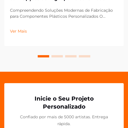
Compreendendo Soluções Modernas de Fabricação
para Componentes Plásticos Personalizados O
cenário da fabricação evoluiu significativamente,
especialmente no que diz respeito a componentes
Ver Mais
plásticos personalizados, como clipes de acrílico PP
OEM. Essas versáteis soluções de fixação têm...
Inicie o Seu Projeto
Personalizado
Confiado por mais de 5000 artistas. Entrega
rápida.