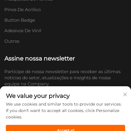
Pinos De Acrílico
Button Badge
Adesivos De Vinil
Outros
Assine nossa newsletter
Participe de nossa newsletter para receber as últimas
notícias do setor, atualizações e insights de nossa
equipe na Company.
We value your privacy
Inscrever-se
We use cookies and similar tools to provide our services.
If you don't want to accept all cookies, click Personalize
cookies.
Direitos autorais © 2026 Shandong Doc Culture Creative Industry Co.,
Ltd. Todos os direitos reservados. -
Política de Privacidade
Accept all