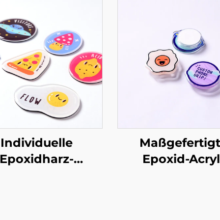
Individuelle
Maßgefertig
Epoxidharz-
Epoxid-Acryl
Acrylmagnete
Handygriff