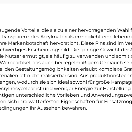
zeugende Vorteile, die sie zu einer hervorragenden Wa
 Transparenz des Acrylmaterials ermöglicht eine leben
hre Markenbotschaft hervorsticht. Diese Pins sind im V
chwertiges Erscheinungsbild. Die geringe Gewicht der A
e Nutzer ermutigt, sie häufig zu verwenden und somit d
s Werbeartikel, das auch bei regelmäßigem Gebrauch sei
 bei den Gestaltungsmöglichkeiten erlaubt komplexe Gra
ialien oft nicht realisierbar sind. Aus produktionstechn
engen, wodurch sie sich ideal sowohl für große Kampagne
yl recycelbar ist und weniger Energie zur Herstellung b
ichtigen unterschiedliche Vorlieben und Anwendungszwe
nen sich ihre wetterfesten Eigenschaften für Einsatzmög
Bedingungen ihr Aussehen bewahren.