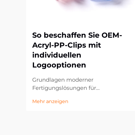
So beschaffen Sie OEM-
Acryl-PP-Clips mit
individuellen
Logooptionen
Grundlagen moderner
Fertigungslösungen für
kundenspezifische Kunststoffteile:
Mehr anzeigen
Die Fertigungslandschaft hat sich in
den letzten Jahren erheblich
verändert, insbesondere im Bereich
kundenspezifischer