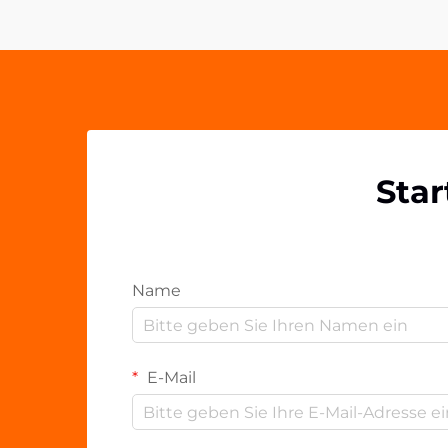
Kunststoffkomponenten wie OEM-
Acryl-PP-Clips. Diese vielseitigen
Befestigungslösungen haben...
Star
Name
E-Mail