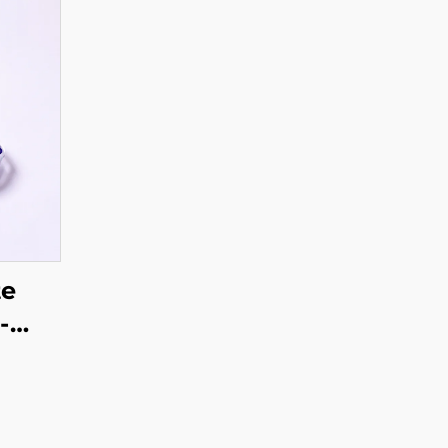
te
-
e