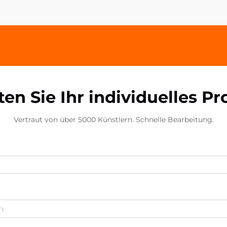
Wegen, um bei Kunden und
Partnern bleibenden Eindruck zu
hinterlassen. Acryl-Handy...
ten Sie Ihr individuelles Pr
Vertraut von über 5000 Künstlern. Schnelle Bearbeitung.