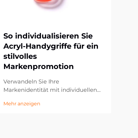
So individualisieren Sie
Wa
Acryl-Handygriffe für ein
Le
stilvolles
Br
Markenpromotion
We
Verwandeln Sie Ihre
In 
Markenidentität mit individuellen
wet
Handy-Zubehörteilen. In der
Ges
Mehr anzeigen
Mehr
heutigen digitalen Welt sind mobile
Unt
Accessoires zu mächtigen
inno
Marketinginstrumenten geworden,
Mar
die über reine Funktionalität
Ziel