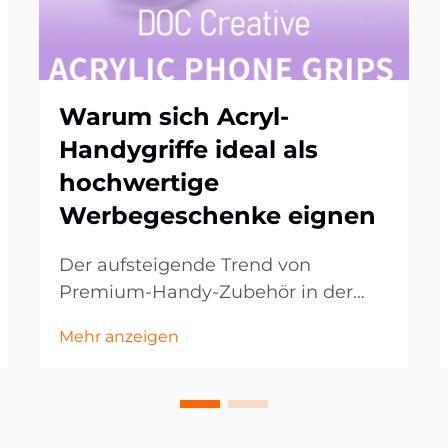
Warum sich Acryl-
Handygriffe ideal als
hochwertige
Werbegeschenke eignen
Der aufsteigende Trend von
Premium-Handy-Zubehör in der
Firmengeschenkbranche. Im sich
Mehr anzeigen
ständig weiterentwickelnden
Bereich des Promotional-
Marketings suchen Unternehmen
kontinuierlich nach innovativen