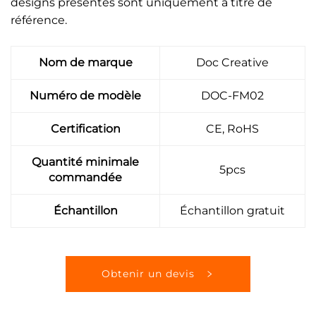
designs présentés sont uniquement à titre de
référence.
Nom de marque
Doc Creative
Numéro de modèle
DOC-FM02
Certification
CE, RoHS
Quantité minimale
5pcs
commandée
Échantillon
Échantillon gratuit
Obtenir un devis