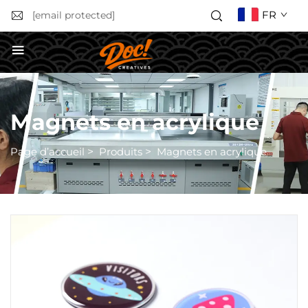
FR
[email protected]
Obtenir un devis
Magnets en acrylique
Page d’accueil
>
Produits
>
Magnets en acrylique