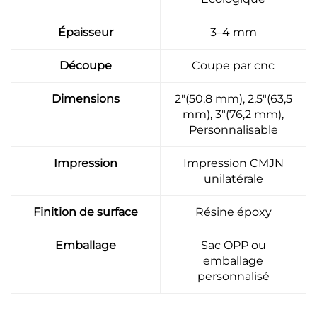
Épaisseur
3–4 mm
Découpe
Coupe par cnc
Dimensions
2"(50,8 mm), 2,5"(63,5
mm), 3"(76,2 mm),
Personnalisable
Impression
Impression CMJN
unilatérale
Finition de surface
Résine époxy
Emballage
Sac OPP ou
emballage
personnalisé