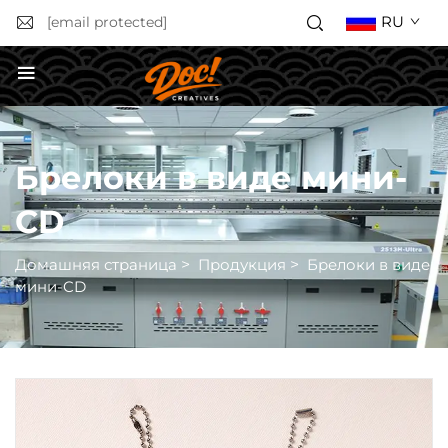
RU
[email protected]
Получить расчёт стоимости
Брелоки в виде мини-
CD
Домашняя страница
>
Продукция
>
Брелоки в виде
мини-CD