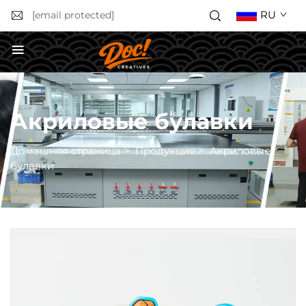
RU
[email protected]
Получить расчёт стоимости
Акриловые булавки
Домашняя страница
>
Продукция
>
Акриловые
булавки