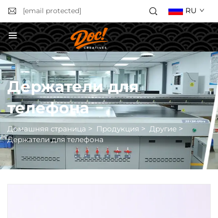
RU
[email protected]
Получить расчёт стоимости
Держатели для
телефона
Домашняя страница
>
Продукция
>
Другие
>
Держатели для телефона