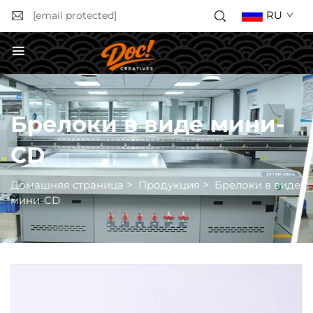
RU
[email protected]
Получить расчёт стоимости
Брелоки в виде мини-
CD
Домашняя страница
>
Продукция
>
Брелоки в виде
мини-CD