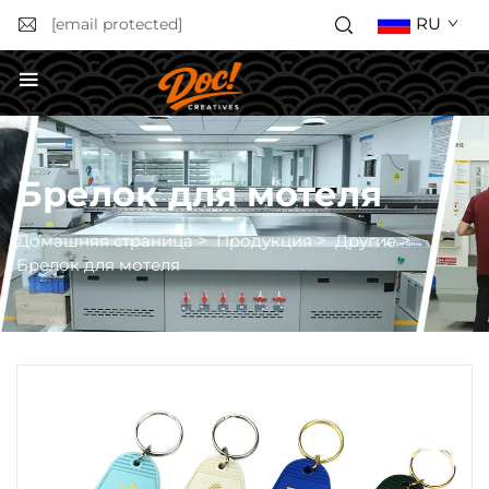
RU
[email protected]
Получить расчёт стоимости
Брелок для мотеля
Домашняя страница
>
Продукция
>
Другие
>
Брелок для мотеля