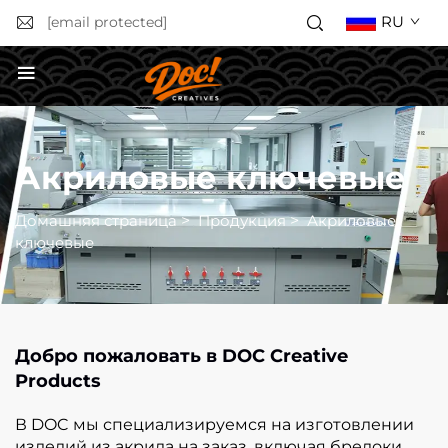
RU
[email protected]
Получить расчёт стоимости
Акриловые ключевые
Домашняя страница
>
Продукция
>
Акриловые
ключевые
Добро пожаловать в DOC Creative
Products
В DOC мы специализируемся на изготовлении
изделий из акрила на заказ, включая брелоки,