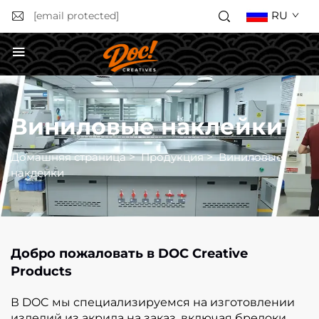
RU
[email protected]
Получить расчёт стоимости
Виниловые наклейки
Домашняя страница
>
Продукция
>
Виниловые
наклейки
Добро пожаловать в DOC Creative
Products
В DOC мы специализируемся на изготовлении
изделий из акрила на заказ, включая брелоки,