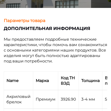
Параметры товара
ДОПОЛНИТЕЛЬНАЯ ИНФОРМАЦИЯ
Мы предоставляем подробные технические
характеристики, чтобы помочь вам ознакомиться
с основными категориями наших продуктов. Все
изделия могут быть полностью адаптированы
под ваши потребности.
Код ТН
Вр
Name
Марка
Толщина
ВЭД
пр
Акриловый
Премиум
3926.90
3-4 мм
5-
брелок