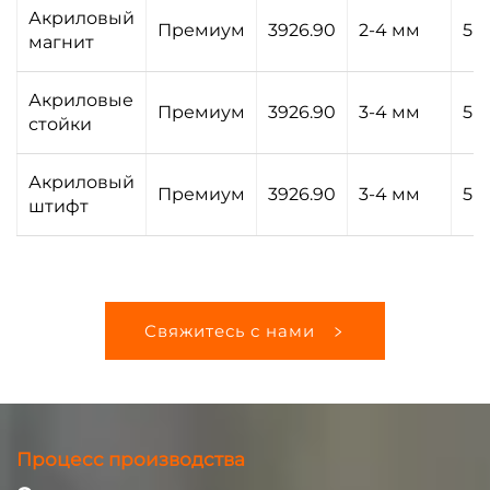
Акриловый
Премиум
3926.90
2-4 мм
5-
магнит
Акриловые
Премиум
3926.90
3-4 мм
5-
стойки
Акриловый
Премиум
3926.90
3-4 мм
5-
штифт
Свяжитесь с нами
Процесс производства