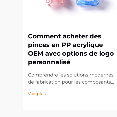
Comment acheter des
pinces en PP acrylique
OEM avec options de logo
personnalisé
Comprendre les solutions modernes
de fabrication pour les composants
plastiques sur mesure. Le paysage
Voir plus
de la fabrication a
considérablement évolué,
notamment dans le domaine des