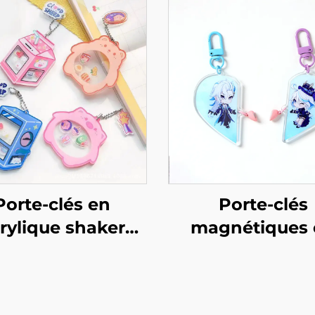
Porte-clés en
Porte-clés
rylique shaker
magnétiques 
personnalisé
acrylique
personnalisab