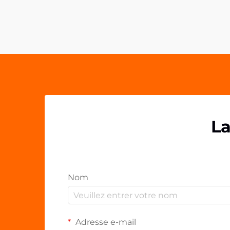
composants plastiques
personnalisés comme les clips en
PP acrylique OEM. Ces solutions de
fixation polyvalentes ont...
La
Nom
Adresse e-mail