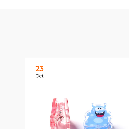
23
Oct