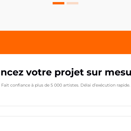
moindres détails peuvent faire la
plus grande différence dans la
présentation de la marque. Les
pinces PP acryliques se sont
imposées comme un outil
polyvalent et puissant pour...
ncez votre projet sur mes
Fait confiance à plus de 5 000 artistes. Délai d’exécution rapide.