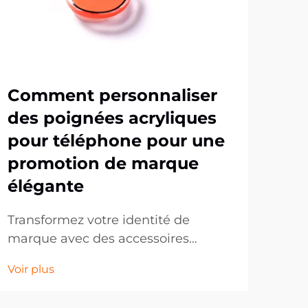
Comment personnaliser
Po
des poignées acryliques
pa
pour téléphone pour une
pa
promotion de marque
et
élégante
Dan
conc
Transformez votre identité de
ent
marque avec des accessoires
Voir
con
téléphoniques personnalisés. Dans
Voir plus
inn
un monde axé sur le numérique, les
mar
accessoires mobiles sont devenus