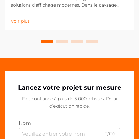
solutions d'affichage modernes. Dans le paysage
concurrentiel actuel du commerce de détail et du
marketing, les moindres détails peuvent faire la plus
Voir plus
grande différence dans la présentation de la marque.
Les pinces PP acryliques se sont imposées comme un
outil polyvalent et puissant pour...
Lancez votre projet sur mesure
Fait confiance à plus de 5 000 artistes. Délai
d’exécution rapide.
Nom
0/100