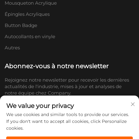
Mousqueton Acrylique
Épingles Acryliques
Button Badge
Autocollants en vinyle
Autres
Abonnez-vous à notre newsletter
Rejoignez notre newsletter pour recevoir les dernières
actualités de l'industrie, mises à jour et analyses de
notre équipe chez Company.
We value your privacy
S'abonner
We use cookies and similar tools to provide our services.
If you don't want to accept all cookies, click Personalize
cookies.
Copyright © 2026 Shandong Doc Culture Creative Industry Co., Ltd.
Tous droits réservés. -
Politique de confidentialité