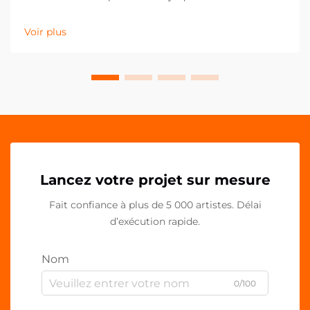
fournitures de bureau a considérablement évolué au
cours de la dernière décennie, les clips en PP
Voir plus
acrylique s'imposant comme un élément essentiel
des espaces de travail contemporains. Ces solutions
polyvalentes...
Lancez votre projet sur mesure
Fait confiance à plus de 5 000 artistes. Délai
d’exécution rapide.
Nom
0/100