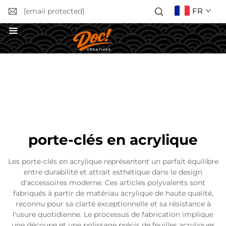
FR
[email protected]
Obtenir un devis
porte-clés en acrylique
Les porte-clés en acrylique représentent un parfait équilibre
entre durabilité et attrait esthétique dans le design
d'accessoires moderne. Ces articles polyvalents sont
fabriqués à partir de matériau acrylique de haute qualité,
reconnu pour sa clarté exceptionnelle et sa résistance à
l'usure quotidienne. Le processus de fabrication implique
une découpe et une polissage précis de feuilles acryliques