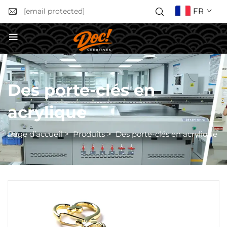
FR
[email protected]
Obtenir un devis
Des porte-clés en
acrylique
Page d’accueil
>
Produits
>
Des porte-clés en acrylique