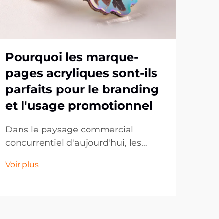
Pourquoi les marque-
Po
pages acryliques sont-ils
se
parfaits pour le branding
po
et l'usage promotionnel
ma
cu
Dans le paysage commercial
concurrentiel d'aujourd'hui, les
Les 
entreprises cherchent
pop
Voir plus
constamment des moyens
au c
Voir
innovants de promouvoir leur
coll
marque et de se connecter avec
des 
leur public cible. Bien que le
fra