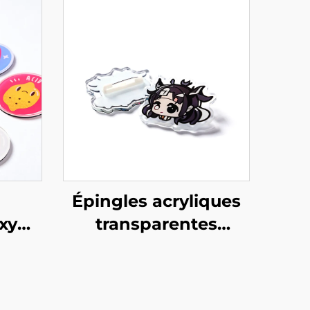
n
Épingles acryliques
xy
transparentes
les
personnalisées
créatives