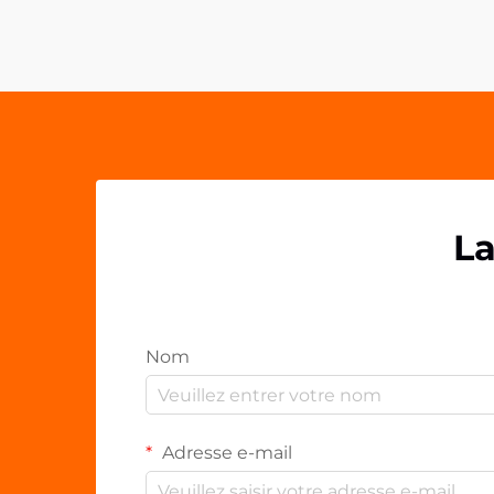
PP acrylique s'imposant comme un
élément essentiel des espaces de
travail contemporains. Ces solutions
polyvalentes...
La
Nom
Adresse e-mail