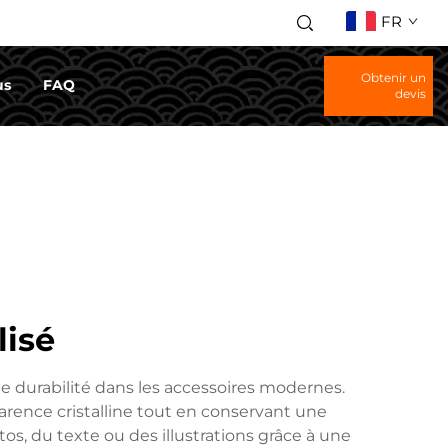
FR
Obtenir un
us
FAQ
devis
lisé
e durabilité dans les accessoires modernes.
parence cristalline tout en conservant une
s, du texte ou des illustrations grâce à une