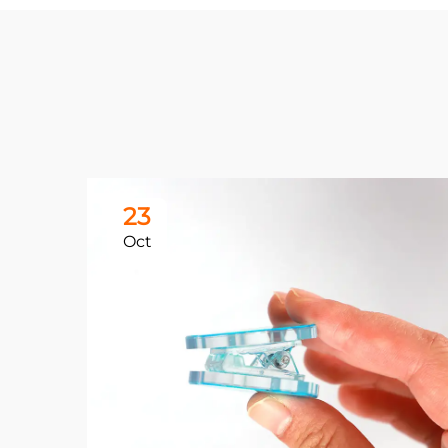
23
Oct