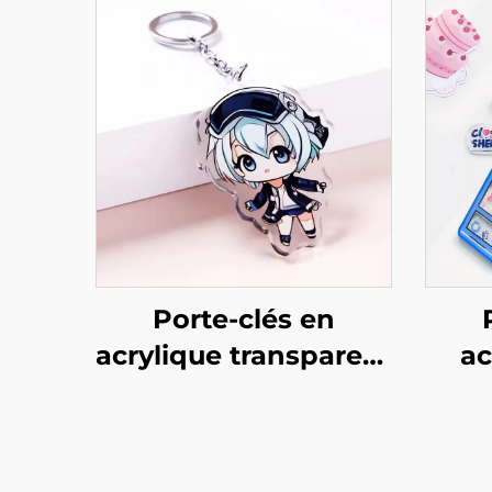
Porte-clés en
acrylique transparent
ac
personnalisé