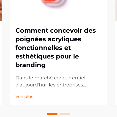
Comment concevoir des
poignées acryliques
fonctionnelles et
esthétiques pour le
branding
Dans le marché concurrentiel
d'aujourd'hui, les entreprises
cherchent constamment des
Voir plus
moyens innovants de promouvoir
leur marque tout en offrant une
valeur pratique aux clients. Les