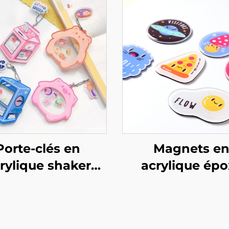
Porte-clés en
Magnets e
rylique shaker
acrylique épo
personnalisé
personnalisab