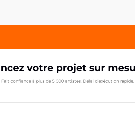
poignées acryliques pour téléphone
se sont imposées comme l'un des
produits promotionnels les plus
efficaces, combinant f...
ncez votre projet sur mes
Fait confiance à plus de 5 000 artistes. Délai d’exécution rapide.