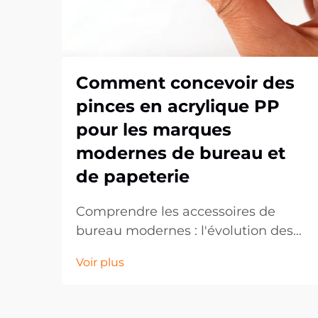
Comment concevoir des
pinces en acrylique PP
pour les marques
modernes de bureau et
de papeterie
Comprendre les accessoires de
bureau modernes : l'évolution des
clips en PP acrylique. Le marché
Voir plus
des fournitures de bureau a
considérablement évolué au cours
de la dernière décennie, les clips en