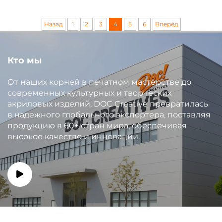
Назад
1
2
3
4
5
6
Вперёд
Кто мы
От наших корней в печатном мастерстве до
современных культурных и творческих
акриловых изделий, DOC Creative превратилась
в надежного глобального экспортера, поставляя
продукцию в 60+ стран мира, обеспечивая
высокое качество и инновации.