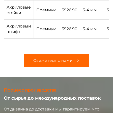
Акриловые
Премиум
3926.90
3-4 мм
5-
стойки
Акриловый
Премиум
3926.90
3-4 мм
5-
штифт
Свяжитесь с нами
Процесс производства
От сырья до международных поставок
От дизайна до доставки мы гарантируем, что