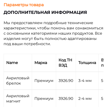
Параметры товара
ДОПОЛНИТЕЛЬНАЯ ИНФОРМАЦИЯ
Мы предоставляем подробные технические
характеристики, чтобы помочь вам ознакомиться
с основными категориями наших продуктов. Все
изделия могут быть полностью адаптированы
под ваши потребности.
Код ТН
Вр
Name
Марка
Толщина
ВЭД
пр
Акриловый
Премиум
3926.90
3-4 мм
5-
брелок
Акриловый
Премиум
3926.90
2-4 мм
5-
магнит