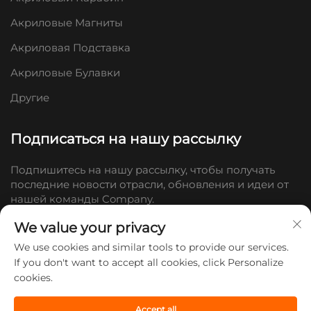
Акриловые Магниты
Акриловая Подставка
Акриловые Булавки
Другие
Подписаться на нашу рассылку
Подпишитесь на нашу рассылку, чтобы получать
последние новости отрасли, обновления и идеи от
нашей команды Company.
We value your privacy
Подписаться
We use cookies and similar tools to provide our services.
If you don't want to accept all cookies, click Personalize
cookies.
© 2026 Компания Shandong Doc Culture Creative Industry Co., Ltd.
Все права защищены. -
Политика конфиденциальности
Accept all