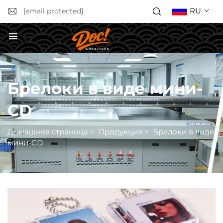
RU
[email protected]
Получить расчёт стоимости
Брелоки в виде мини-
CD
Домашняя страница
>
Продукция
>
Брелоки в виде
мини-CD