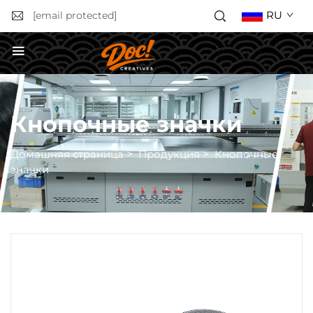
RU
[email protected]
Получить расчёт стоимости
Кнопочные значки
Домашняя страница
>
Продукция
>
Кнопочные
значки