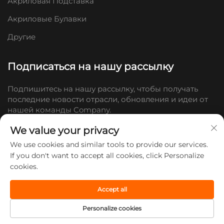
Акриловая Подставка
Акриловые Булавки
Другие
Подписаться на нашу рассылку
Подпишитесь на нашу рассылку, чтобы получать
последние новости отрасли, обновления и идеи от
нашей команды Company.
We value your privacy
Подписаться
We use cookies and similar tools to provide our services.
If you don't want to accept all cookies, click Personalize
cookies.
© 2026 Компания Shandong Doc Culture Creative Industry Co., Ltd.
Все права защищены. -
Политика конфиденциальности
Accept all
Personalize cookies