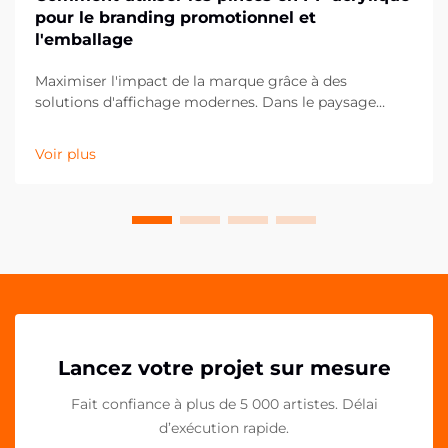
pour le branding promotionnel et
l'emballage
Maximiser l'impact de la marque grâce à des
solutions d'affichage modernes. Dans le paysage
concurrentiel actuel du commerce de détail et du
marketing, les moindres détails peuvent faire la plus
Voir plus
grande différence dans la présentation de la marque.
Les pinces PP acryliques se sont imposées comme un
outil polyvalent et puissant pour...
Lancez votre projet sur mesure
Fait confiance à plus de 5 000 artistes. Délai
d’exécution rapide.