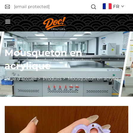
FR
[email protected]
Obtenir un devis
Mousqueton en
acrylique
Page d’accueil
>
Produits
>
Mousqueton en acrylique