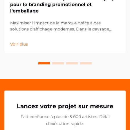
pour le branding promotionnel et
l'emballage
Maximiser l'impact de la marque grâce à des
solutions d'affichage modernes. Dans le paysage
concurrentiel actuel du commerce de détail et du
marketing, les moindres détails peuvent faire la plus
Voir plus
grande différence dans la présentation de la marque.
Les pinces PP acryliques se sont imposées comme un
outil polyvalent et puissant pour...
Lancez votre projet sur mesure
Fait confiance à plus de 5 000 artistes. Délai
d’exécution rapide.