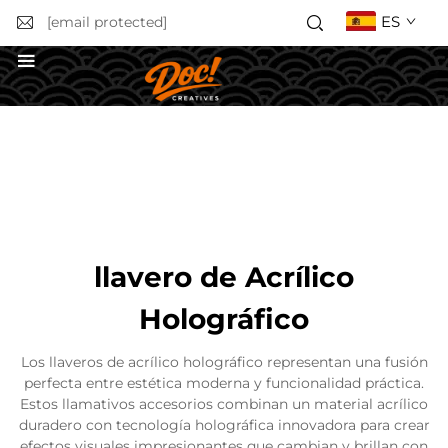
ES
[email protected]
Solicitar un presupuesto
llavero de Acrílico
Holográfico
Los llaveros de acrílico holográfico representan una fusión
perfecta entre estética moderna y funcionalidad práctica.
Estos llamativos accesorios combinan un material acrílico
duradero con tecnología holográfica innovadora para crear
efectos visuales impresionantes que cambian y brillan con