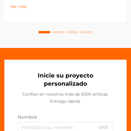
pequeños detalles pueden marcar la mayor diferencia
Ver más
en la presentación de la marca. Los clips acrílicos PP
han surgido como una herramienta versátil y
poderosa para...
Inicie su proyecto
personalizado
Confían en nosotros más de 5000 artistas.
Entrega rápida.
Nombre
0/100