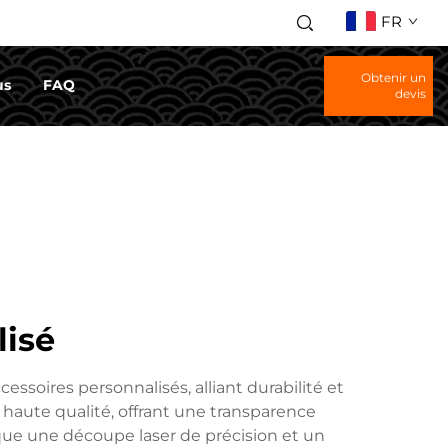
FR
Obtenir un
us
FAQ
devis
lisé
soires personnalisés, alliant durabilité et
e haute qualité, offrant une transparence
ique une découpe laser de précision et un