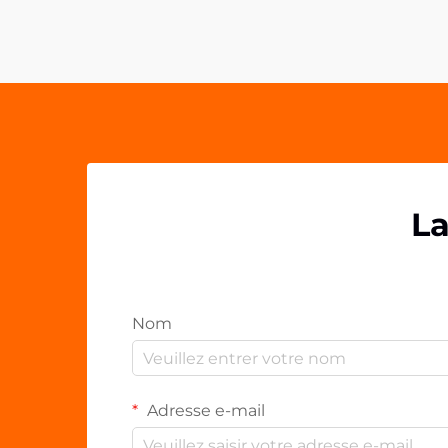
personnalisés comme les clips en
PP acrylique OEM. Ces solutions de
fixation polyvalentes ont...
La
Nom
Adresse e-mail