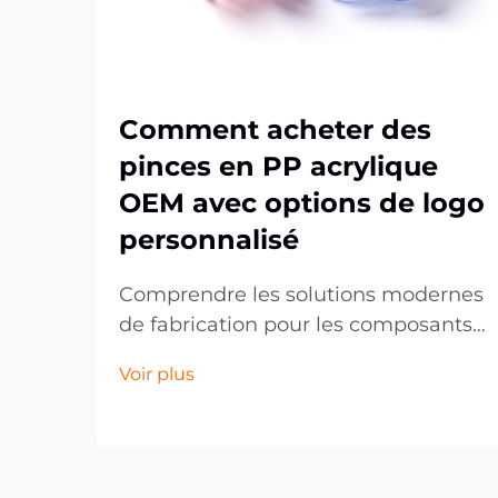
Comment acheter des
pinces en PP acrylique
OEM avec options de logo
personnalisé
Comprendre les solutions modernes
de fabrication pour les composants
plastiques sur mesure. Le paysage
Voir plus
de la fabrication a
considérablement évolué,
notamment dans le domaine des
composants plastiques