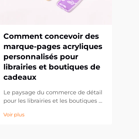
Comment concevoir des
Qu
marque-pages acryliques
te
personnalisés pour
co
librairies et boutiques de
pr
cadeaux
pa
Le paysage du commerce de détail
Le 
pour les librairies et les boutiques de
per
cadeaux continue d'évoluer, les
évo
Voir plus
Voir
clients recherchant de plus en plus
s'i
des articles uniques et
en 
personnalisés qui reflètent leurs
attr