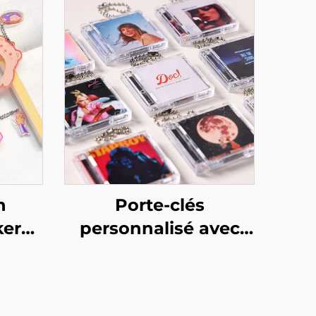
n
Porte-clés
ker
personnalisé avec
é
mini album CD NFC