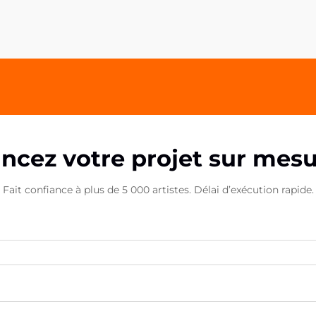
vont au-delà de la simple
fonctionnalité. Les poignées
acryliques pour téléphone
représentent une avancée
innovante dans le domaine de la
promotion de marque...
ncez votre projet sur mes
Fait confiance à plus de 5 000 artistes. Délai d’exécution rapide.