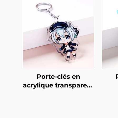
Porte-clés en
acrylique transparent
personnalisé
pe
rés