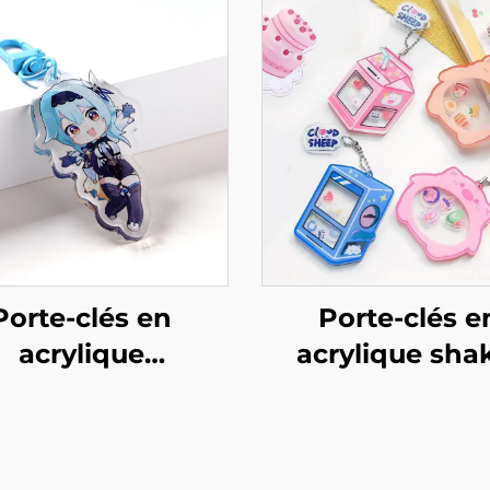
Porte-clés en
Porte-clés e
acrylique
acrylique sha
rsonnalisé avec
personnalis
ine et paillettes