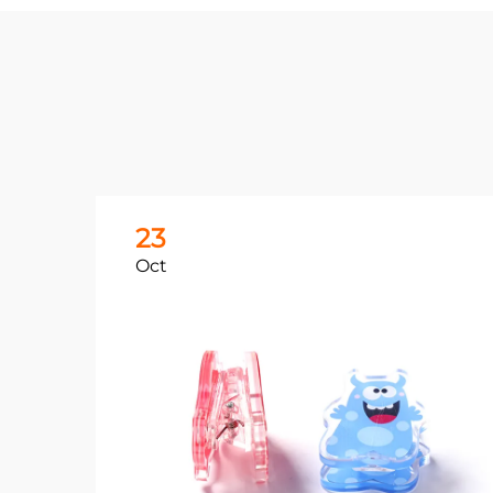
23
Oct