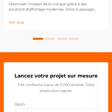
Maximiser l'impact de la marque grâce à des
solutions d'affichage modernes. Dans le paysage
concurrentiel actuel du commerce de détail et du
marketing, les moindres détails peuvent faire la plus
Voir plus
grande différence dans la présentation de la marque.
Les pinces PP acryliques se sont imposées comme un
outil polyvalent et puissant pour...
Lancez votre projet sur mesure
Fait confiance à plus de 5 000 artistes. Délai
d’exécution rapide.
Nom