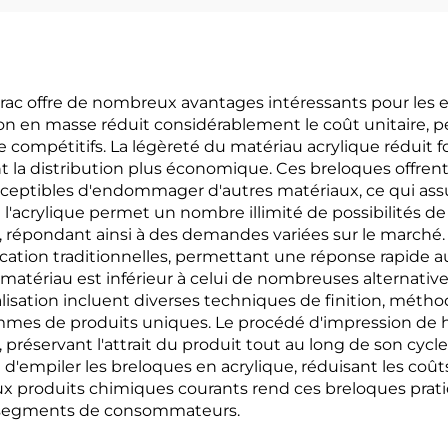
rac offre de nombreux avantages intéressants pour les en
tion en masse réduit considérablement le coût unitaire,
compétitifs. La légèreté du matériau acrylique réduit fo
t la distribution plus économique. Ces breloques offrent
ptibles d'endommager d'autres matériaux, ce qui assure
acrylique permet un nombre illimité de possibilités de c
répondant ainsi à des demandes variées sur le marché.
cation traditionnelles, permettant une réponse rapide
matériau est inférieur à celui de nombreuses alternativ
isation incluent diverses techniques de finition, métho
mes de produits uniques. Le procédé d'impression de ha
, préservant l'attrait du produit tout au long de son cycl
ité d'empiler les breloques en acrylique, réduisant les coû
aux produits chimiques courants rend ces breloques prat
nts segments de consommateurs.