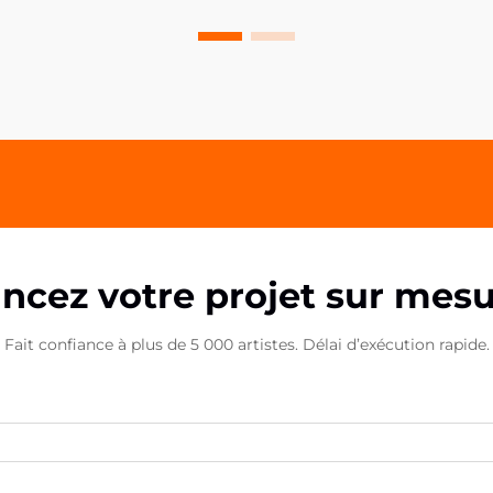
de détail et du marketing, les
moindres détails peuvent faire la
plus grande différence dans la
présentation de la marque. Les
pinces PP acryliques se sont
imposées comme un outil
polyvalent et puissant pour...
ncez votre projet sur mes
Fait confiance à plus de 5 000 artistes. Délai d’exécution rapide.