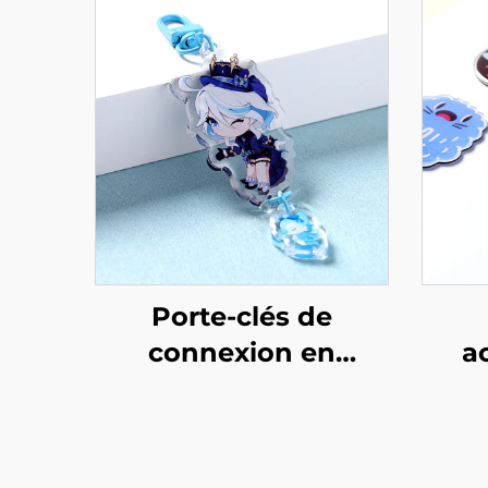
Porte-clés de
connexion en
a
acrylique
pe
personnalisés