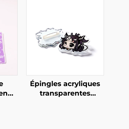
e
Épingles acryliques
en
transparentes
personnalisées
créatives