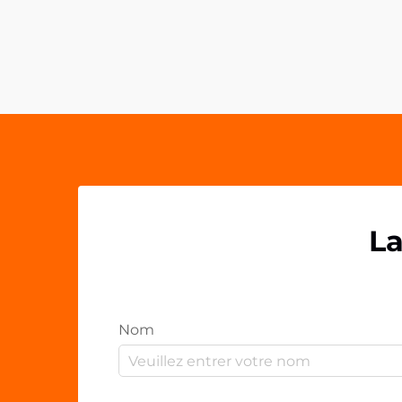
composants plastiques
personnalisés comme les clips en
PP acrylique OEM. Ces solutions de
fixation polyvalentes ont...
La
Nom