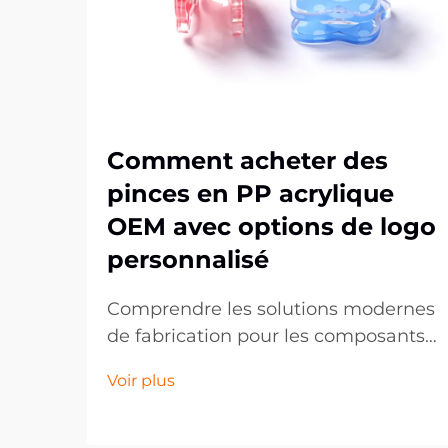
Comment acheter des
pinces en PP acrylique
OEM avec options de logo
personnalisé
Comprendre les solutions modernes
de fabrication pour les composants
plastiques sur mesure. Le paysage
Voir plus
de la fabrication a
considérablement évolué,
notamment dans le domaine des