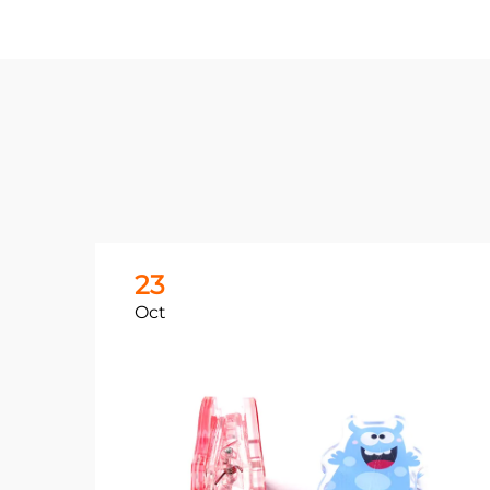
23
Oct