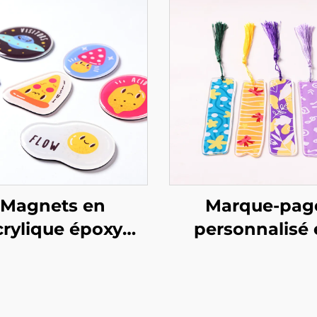
Magnets en
Marque-pag
crylique époxy
personnalisé 
rsonnalisables
acrylique