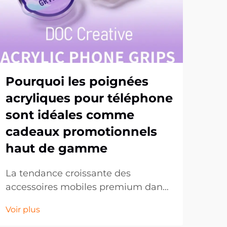
Pourquoi les poignées
Po
acryliques pour téléphone
pa
sont idéales comme
pa
cadeaux promotionnels
et
haut de gamme
Dan
conc
La tendance croissante des
ent
accessoires mobiles premium dans
Voir
con
les cadeaux d'entreprise. Dans
Voir plus
inn
l'univers en constante évolution du
mar