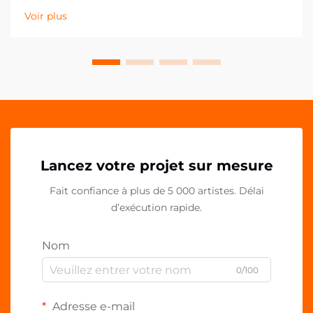
promotionnel, les entreprises recherchent
Voir plus
continuellement des moyens innovants de marquer
durablement leurs clients et partenaires. Les poignées
acryliques pour téléphone...
Lancez votre projet sur mesure
Fait confiance à plus de 5 000 artistes. Délai
d’exécution rapide.
Nom
0/100
Adresse e-mail