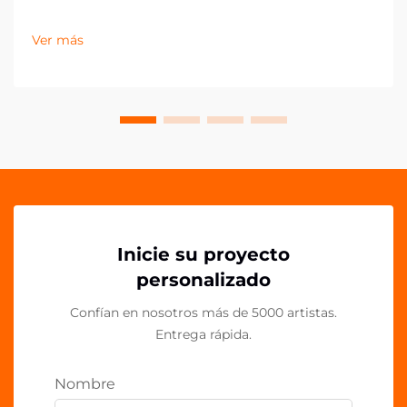
actual del comercio minorista y el marketing, los
pequeños detalles pueden marcar la mayor diferencia
Ver más
en la presentación de la marca. Los clips acrílicos PP
han surgido como una herramienta versátil y
poderosa para...
Inicie su proyecto
personalizado
Confían en nosotros más de 5000 artistas.
Entrega rápida.
Nombre