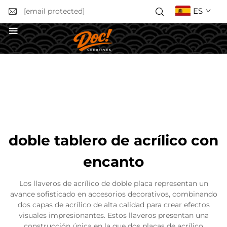
ES
[email protected]
Solicitar un presupuesto
doble tablero de acrílico con
encanto
Los llaveros de acrílico de doble placa representan un
avance sofisticado en accesorios decorativos, combinando
dos capas de acrílico de alta calidad para crear efectos
visuales impresionantes. Estos llaveros presentan una
construcción única en la que dos placas de acrílico