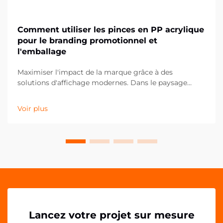
Comment utiliser les pinces en PP acrylique
pour le branding promotionnel et
l'emballage
Maximiser l'impact de la marque grâce à des
solutions d'affichage modernes. Dans le paysage
concurrentiel actuel du commerce de détail et du
marketing, les moindres détails peuvent faire la plus
Voir plus
grande différence dans la présentation de la marque.
Les pinces PP acryliques se sont imposées comme un
outil polyvalent et puissant pour...
Lancez votre projet sur mesure