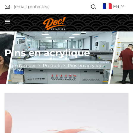
FR
[email protected]
Obtenir un devis
Pins en acrylique
Page d’accueil
>
Produits
>
Pins en acrylique