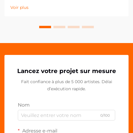
notamment dans le domaine des composants
Voir plus
plastiques personnalisés comme les clips en PP
acrylique OEM. Ces solutions de fixation polyvalentes
ont...
Lancez votre projet sur mesure
Fait confiance à plus de 5 000 artistes. Délai
d’exécution rapide.
Nom
0/100
Adresse e-mail