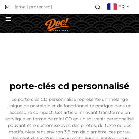
FR
[email protected]
Obtenir un devis
porte-clés cd personnalisé
Le porte-clés CD personnalisé représente un mélange
unique de nostalgie et de fonctionnalité pratique dans un
accessoire compact. Cet article innovant transforme un
acrylique en forme de mini CD en un souvenir personnalisé
pouvant être customisé avec des photos, du texte ou des
motifs. Mesurant environ 3,8 cm de diamètre, ces porte-
clés sont dotés d'un anneau métallique durable et d'un