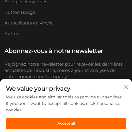
Épingles Acryliques
Button Badge
Autocollants en vinyle
Autres
Abonnez-vous à notre newsletter
Rejoignez notre newsletter pour recevoir les dernières
actualités de l'industrie, mises à jour et analyses de
notre équipe chez Company.
We value your privacy
S'abonner
We use cookies and similar tools to provide our services.
If you don't want to accept all cookies, click Personalize
cookies.
Copyright © 2026 Shandong Doc Culture Creative Industry Co., Ltd.
Tous droits réservés. -
Politique de confidentialité
Accept all