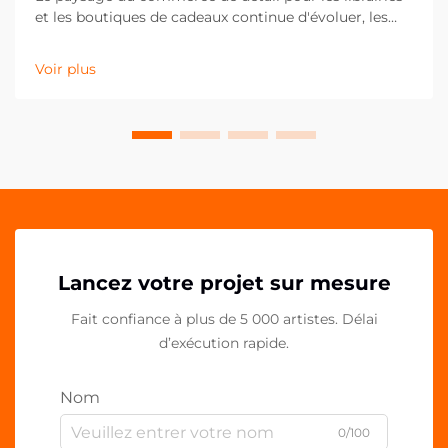
et les boutiques de cadeaux continue d'évoluer, les
clients recherchant de plus en plus des articles
uniques et personnalisés qui reflètent leurs goûts et
Voir plus
préférences individuels. Les marque-pages acryliques
personnalisés se sont imposés comme un produit
exceptionnel...
Lancez votre projet sur mesure
Fait confiance à plus de 5 000 artistes. Délai
d’exécution rapide.
Nom
0/100