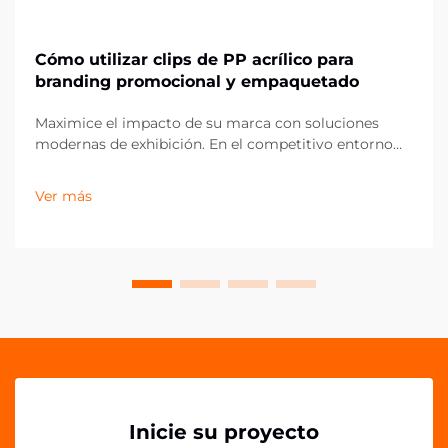
Cómo utilizar clips de PP acrílico para
branding promocional y empaquetado
Maximice el impacto de su marca con soluciones
modernas de exhibición. En el competitivo entorno
actual del comercio minorista y el marketing, los
pequeños detalles pueden marcar la mayor diferencia
Ver más
en la presentación de la marca. Los clips acrílicos PP
han surgido como una herramienta versátil y
poderosa para...
Inicie su proyecto