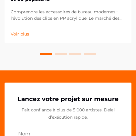
Comprendre les accessoires de bureau modernes :
l'évolution des clips en PP acrylique. Le marché des
fournitures de bureau a considérablement évolué au
cours de la dernière décennie, les clips en PP
Voir plus
acrylique s'imposant comme un élément essentiel
des espaces de travail contemporains. Ces solutions
polyvalentes...
Lancez votre projet sur mesure
Fait confiance à plus de 5 000 artistes. Délai
d’exécution rapide.
Nom