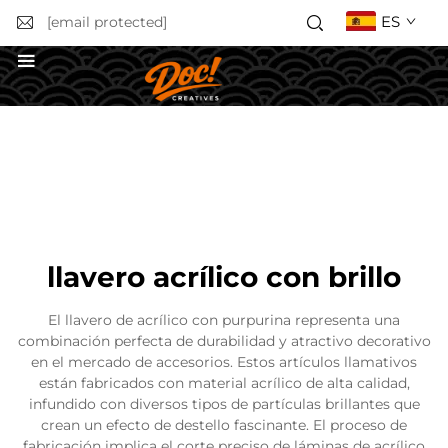
ES
[email protected]
Solicitar un presupuesto
llavero acrílico con brillo
El llavero de acrílico con purpurina representa una
combinación perfecta de durabilidad y atractivo decorativo
en el mercado de accesorios. Estos artículos llamativos
están fabricados con material acrílico de alta calidad,
infundido con diversos tipos de partículas brillantes que
crean un efecto de destello fascinante. El proceso de
fabricación implica el corte preciso de láminas de acrílico