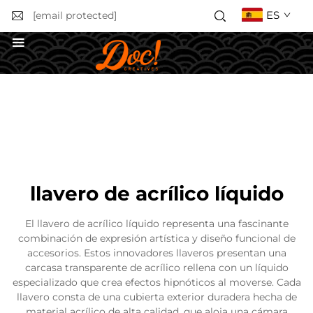
ES
[email protected]
Obtener un presupuesto
llavero de acrílico líquido
El llavero de acrílico líquido representa una fascinante
combinación de expresión artística y diseño funcional de
accesorios. Estos innovadores llaveros presentan una
carcasa transparente de acrílico rellena con un líquido
especializado que crea efectos hipnóticos al moverse. Cada
llavero consta de una cubierta exterior duradera hecha de
material acrílico de alta calidad, que aloja una cámara