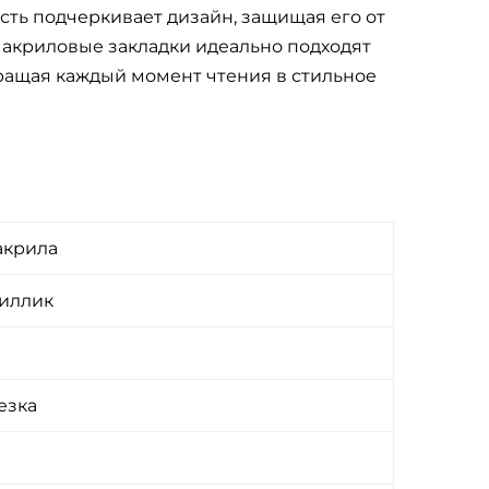
ть подчеркивает дизайн, защищая его от
 акриловые закладки идеально подходят
вращая каждый момент чтения в стильное
акрила
риллик
езка