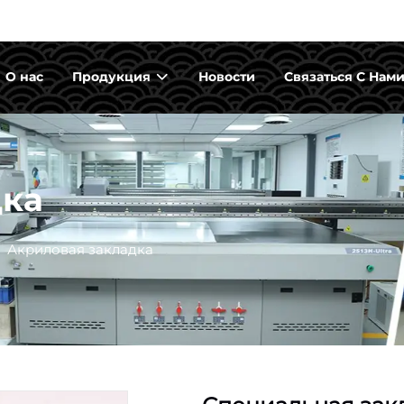
О нас
Продукция
Новости
Связаться С Нам
дка
>
Акриловая закладка