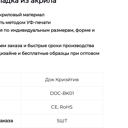
ладка из акрила
акриловый материал
ать методом УФ-печати
ия по индивидуальным размерам, форме и
ем заказа и быстрые сроки производства
 дизайне и бесплатные образцы при оптовом
Док Криэйтив
DOC-BK01
CE, RoHS
аказа
5ШТ