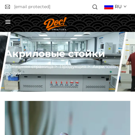
RU
[email protected]
Получить расчёт стоимости
Акриловые стойки
Домашняя страница
>
Продукция
>
Акриловые
стойки