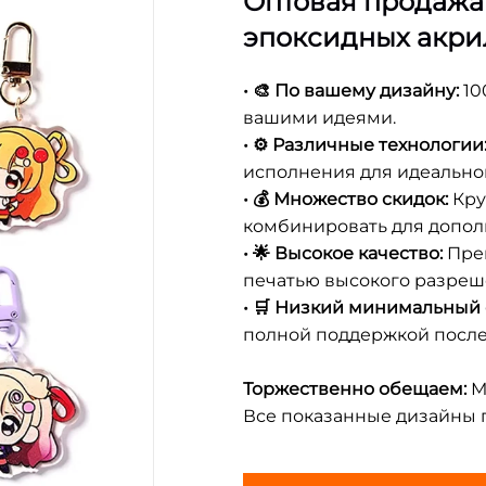
Оптовая продажа
эпоксидных акри
• 🎨 По вашему дизайну:
10
вашими идеями.
• ⚙️ Различные технологии
исполнения для идеально
• 💰 Множество скидок:
Кру
комбинировать для допол
• 🌟 Высокое качество:
Пре
печатью высокого разреш
• 🛒 Низкий минимальный 
полной поддержкой посл
Торжественно обещаем:
М
Все показанные дизайны 