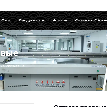
О нас
Продукция
Новости
Связаться С Нам
евые
ые ключевые