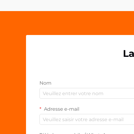
leurs clients et partenaires. Les
poignées acryliques pour
téléphone...
La
Nom
Adresse e-mail