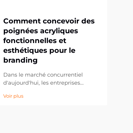
Comment concevoir des
Po
poignées acryliques
pa
fonctionnelles et
pa
esthétiques pour le
et
branding
Dan
conc
Dans le marché concurrentiel
ent
d'aujourd'hui, les entreprises
Voir
con
cherchent constamment des
Voir plus
inn
moyens innovants de promouvoir
mar
leur marque tout en offrant une
leur
valeur pratique aux clients. Les
mar
poignées acryliques pour téléphone
gran
se sont imposées comme l'un des