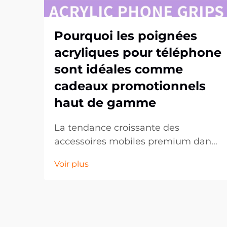
Pourquoi les poignées
acryliques pour téléphone
sont idéales comme
cadeaux promotionnels
haut de gamme
La tendance croissante des
accessoires mobiles premium dans
les cadeaux d'entreprise. Dans
Voir plus
l'univers en constante évolution du
marketing promotionnel, les
entreprises recherchent
continuellement des moyens
innovants de marquer durablement