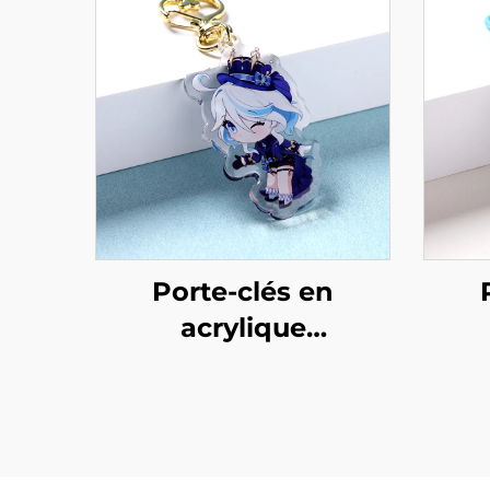
Porte-clés en
acrylique
personnalisés avec
pe
résine
rés