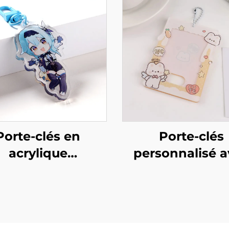
Porte-clés en
Porte-clés
acrylique
personnalisé a
rsonnalisé avec
support en acry
ine et paillettes
pour photo de c