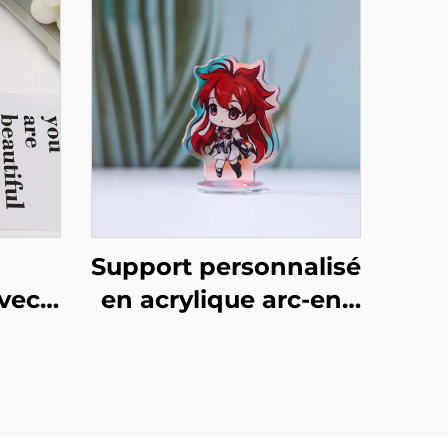
Support personnalisé
vec
en acrylique arc-en-
lique
ciel
arte