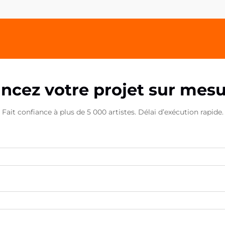
acryliques pour téléphone
représentent une avancée
innovante dans le domaine de la
promotion de marque...
ncez votre projet sur mes
Fait confiance à plus de 5 000 artistes. Délai d’exécution rapide.