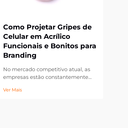
Como Projetar Gripes de
Po
Celular em Acrílico
de
Funcionais e Bonitos para
Pe
Branding
Br
No mercado competitivo atual, as
No 
empresas estão constantemente
atu
buscando maneiras inovadoras de
con
Ver Mais
Ver 
promover sua marca ao mesmo
man
tempo que oferecem valor prático
sua
aos clientes. Os gripes de celular em
púb
acrílico surgiram como um dos
dig
produtos promocionais mais
espa