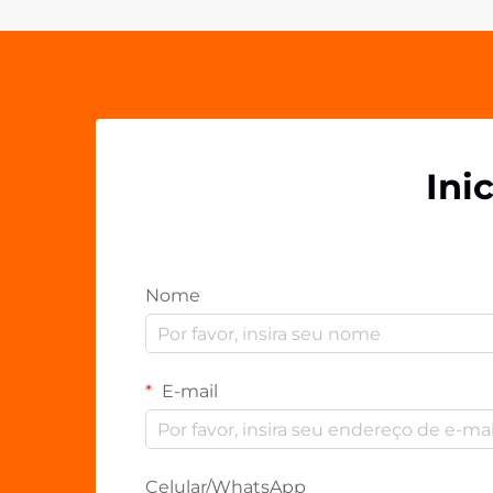
clientes e parceiros. Os gripes de
celular em acrílico...
Ini
Nome
E-mail
Celular/WhatsApp