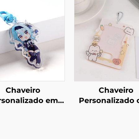
Chaveiro
Chaveiro
rsonalizado em
Personalizado
lico com Glitter e
Porta-foto 
Epóxi
Acrílico