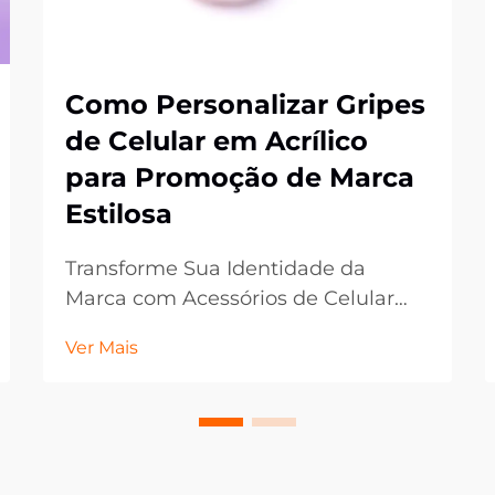
Como Personalizar Gripes
de Celular em Acrílico
para Promoção de Marca
Estilosa
Transforme Sua Identidade da
Marca com Acessórios de Celular
Personalizados. No mundo atual,
Ver Mais
centrado no digital, os acessórios
móveis tornaram-se ferramentas
poderosas de marketing que vão
além da mera funcionalidade. Os
gripes de celular em acrílico