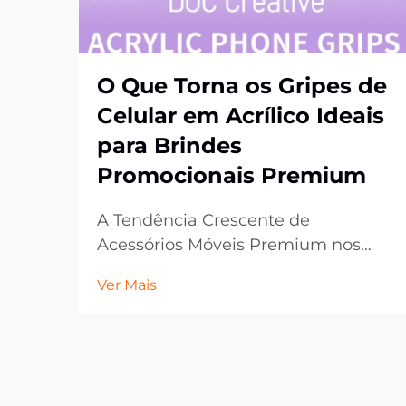
O Que Torna os Gripes de
Celular em Acrílico Ideais
para Brindes
Promocionais Premium
A Tendência Crescente de
Acessórios Móveis Premium nos
Presentes Corporativos. No cenário
Ver Mais
em constante evolução do
marketing promocional, as
empresas estão sempre buscando
maneiras inovadoras de causar uma
impressão duradoura em seus