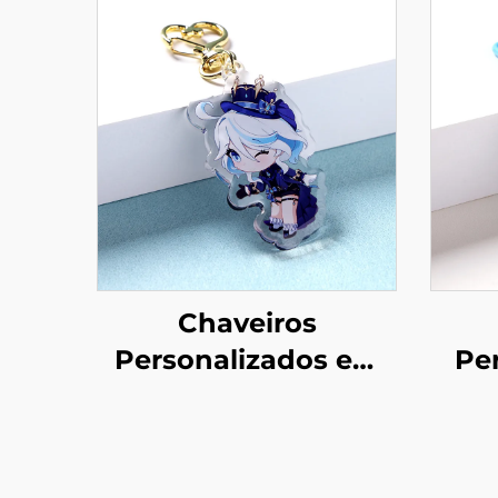
Chaveiros
Personalizados em
Pe
Acrílico Epóxi
Acrí