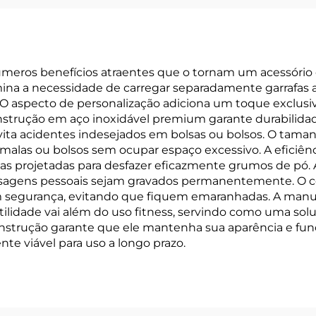
úmeros benefícios atraentes que o tornam um acessório e
ina a necessidade de carregar separadamente garrafas ag
 O aspecto de personalização adiciona um toque exclus
onstrução em aço inoxidável premium garante durabilid
ta acidentes indesejados em bolsas ou bolsos. O taman
las ou bolsos sem ocupar espaço excessivo. A eficiênci
as projetadas para desfazer eficazmente grumos de pó. 
ensagens pessoais sejam gravados permanentemente. O 
om segurança, evitando que fiquem emaranhadas. A manu
satilidade vai além do uso fitness, servindo como uma sol
onstrução garante que ele mantenha sua aparência e fu
 viável para uso a longo prazo.