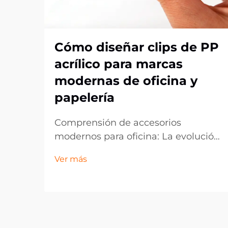
Cómo diseñar clips de PP
acrílico para marcas
modernas de oficina y
papelería
Comprensión de accesorios
modernos para oficina: La evolución
de los clips de acrílico PP. El
Ver más
panorama de los artículos de oficina
ha evolucionado drásticamente en
la última década, con los clips de
acrílico PP emergiendo como un
componente esencial en espacios