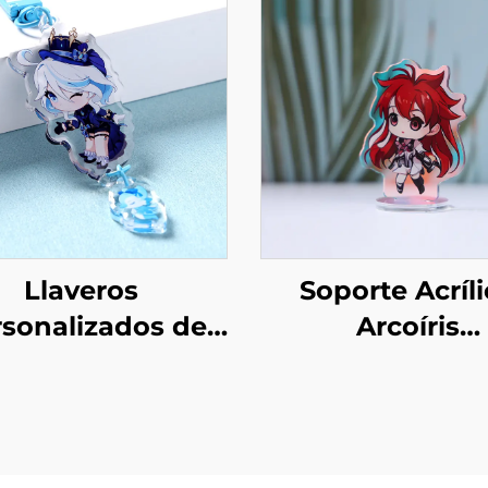
Llaveros
Soporte Acríl
sonalizados de
Arcoíris
Acrílico con
Personaliza
Conexión