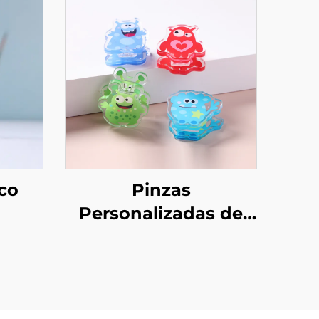
ico
Pinzas
Personalizadas de
do
Acrílico PP