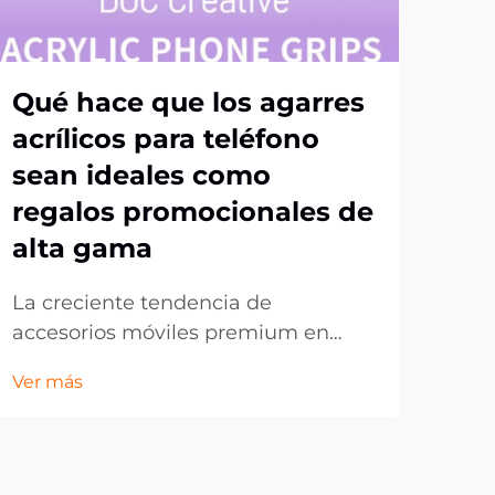
Qué hace que los agarres
Por
acrílicos para teléfono
ag
sean ideales como
op
regalos promocionales de
me
alta gama
po
La creciente tendencia de
La 
accesorios móviles premium en
evo
obsequios corporativos. En el
la ú
Ver más
Ver 
panorama en constante evolución
y fa
del marketing promocional, las
únic
empresas buscan continuamente
pers
formas innovadoras de dejar una
los 