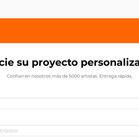
clips de acrílico PP de OEM. Estas
versátiles soluciones de sujeción
han...
icie su proyecto personaliz
Confían en nosotros más de 5000 artistas. Entrega rápida.