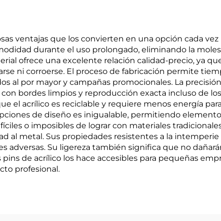
osas ventajas que los convierten en una opción cada vez
omodidad durante el uso prolongado, eliminando la mole
terial ofrece una excelente relación calidad-precio, ya q
darse ni corroerse. El proceso de fabricación permite ti
dos al por mayor y campañas promocionales. La precisión 
 con bordes limpios y reproducción exacta incluso de lo
e el acrílico es reciclable y requiere menos energía pa
s opciones de diseño es inigualable, permitiendo element
íciles o imposibles de lograr con materiales tradicionales
d al metal. Sus propiedades resistentes a la intemperi
nes adversas. Su ligereza también significa que no dañará
los pins de acrílico los hace accesibles para pequeñas em
cto profesional.