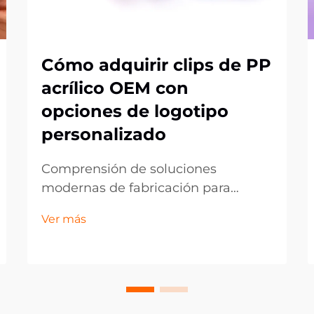
Cómo adquirir clips de PP
acrílico OEM con
opciones de logotipo
personalizado
Comprensión de soluciones
modernas de fabricación para
componentes plásticos
Ver más
personalizados. El panorama de la
fabricación ha evolucionado
significativamente, especialmente
en el ámbito de los componentes
plásticos personalizados como los