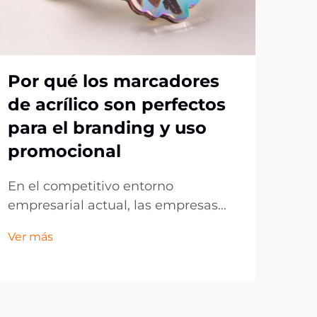
Por qué los marcadores
Por
de acrílico son perfectos
ag
para el branding y uso
op
promocional
me
po
En el competitivo entorno
empresarial actual, las empresas
La 
buscan constantemente formas
evo
Ver más
innovadoras de promocionar su
la ú
Ver 
marca y conectar con su público
y fa
objetivo. Aunque el marketing
únic
digital domina gran parte del
pers