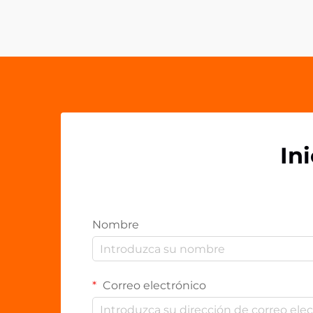
plásticos personalizados como los
clips de acrílico PP de OEM. Estas
versátiles soluciones de sujeción
han...
In
Nombre
Correo electrónico