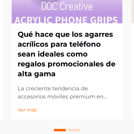
Qué hace que los agarres
acrílicos para teléfono
sean ideales como
regalos promocionales de
alta gama
La creciente tendencia de
accesorios móviles premium en
obsequios corporativos. En el
Ver más
panorama en constante evolución
del marketing promocional, las
empresas buscan continuamente