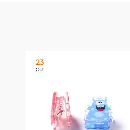
23
Oct