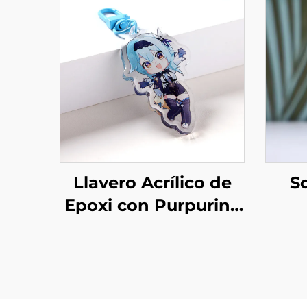
Llavero Acrílico de
So
Epoxi con Purpurina
Personalizado
P