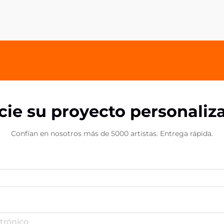
formas innovadoras de dejar una
impresión duradera en sus clientes y
socios. Los agarres acrílicos para
teléfonos...
icie su proyecto personaliz
Confían en nosotros más de 5000 artistas. Entrega rápida.