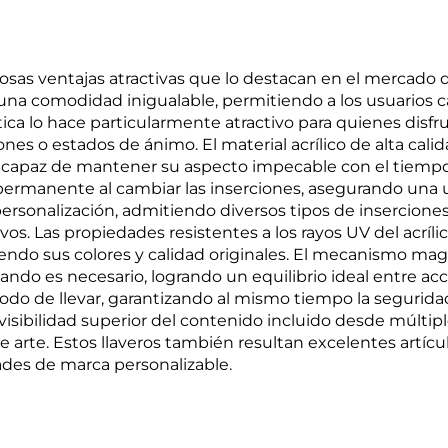
osas ventajas atractivas que lo destacan en el mercado d
una comodidad inigualable, permitiendo a los usuarios 
ística lo hace particularmente atractivo para quienes dis
nes o estados de ánimo. El material acrílico de alta calid
y capaz de mantener su aspecto impecable con el tiempo. A
rmanente al cambiar las inserciones, asegurando una util
ersonalización, admitiendo diversos tipos de inserciones
 Las propiedades resistentes a los rayos UV del acrílico
endo sus colores y calidad originales. El mecanismo mag
uando es necesario, logrando un equilibrio ideal entre ac
do de llevar, garantizando al mismo tiempo la seguridad d
visibilidad superior del contenido incluido desde múltip
e arte. Estos llaveros también resultan excelentes artí
des de marca personalizable.