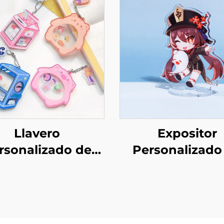
Llavero
Expositor
rsonalizado de
Personalizado
crílico shaker
Acrílico Transpa