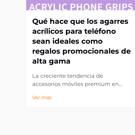
Qué hace que los agarres
acrílicos para teléfono
sean ideales como
regalos promocionales de
alta gama
La creciente tendencia de
accesorios móviles premium en
obsequios corporativos. En el
Ver más
panorama en constante evolución
del marketing promocional, las
empresas buscan continuamente
formas innovadoras de dejar una
impresión duradera en sus clientes y