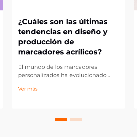
¿Cuáles son las últimas
tendencias en diseño y
producción de
marcadores acrílicos?
El mundo de los marcadores
personalizados ha evolucionado
drásticamente, con los marcadores
Ver más
de acrílico posicionándose como
líderes tanto en funcionalidad como
en atractivo estético. Estos
accesorios transparentes y
duraderos han pasado de ser
simples marcadores de página a