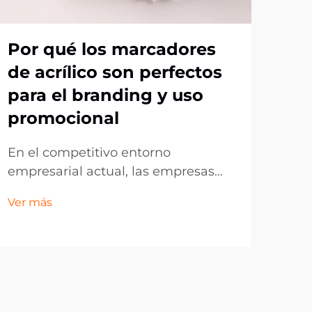
Por qué los marcadores
Por
de acrílico son perfectos
ag
para el branding y uso
op
promocional
me
po
En el competitivo entorno
empresarial actual, las empresas
La 
buscan constantemente formas
evo
Ver más
innovadoras de promocionar su
la ú
Ver 
marca y conectar con su público
y fa
objetivo. Aunque el marketing
únic
digital domina gran parte del
pers
espacio publicitario, los artículos
los 
promocionales tangibles con...
últ