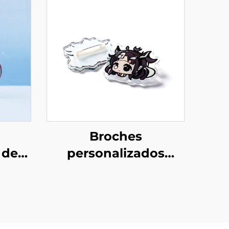
Broches
 de
personalizados
rente
creativos de acrílico
transparente