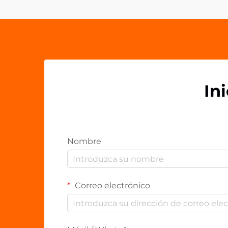
socios. Los agarres acrílicos para
teléfonos...
In
Nombre
Correo electrónico