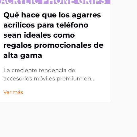
Qué hace que los agarres
Có
acrílicos para teléfono
acr
sean ideales como
at
regalos promocionales de
mó
alta gama
ma
La creciente tendencia de
En 
accesorios móviles premium en
las
obsequios corporativos. En el
con
Ver más
Ver 
panorama en constante evolución
inn
del marketing promocional, las
mar
empresas buscan continuamente
prác
formas innovadoras de dejar una
de a
impresión duradera en sus clientes y
sur
socios. Los agarres acrílicos para
pro