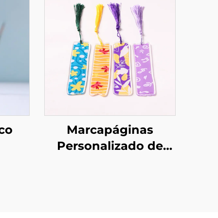
ico
Marcapáginas
Personalizado de
do
Acrílico