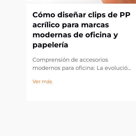
Cómo diseñar clips de PP
acrílico para marcas
modernas de oficina y
papelería
Comprensión de accesorios
modernos para oficina: La evolución
de los clips de acrílico PP. El
Ver más
panorama de los artículos de oficina
ha evolucionado drásticamente en
la última década, con los clips de
acrílico PP emergiendo como un
componente esencial en espacios
de trabajo contemporáneos. Estos
vers...