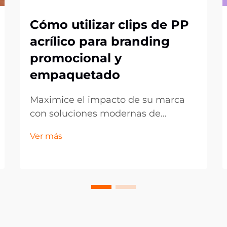
Cómo utilizar clips de PP
acrílico para branding
promocional y
empaquetado
Maximice el impacto de su marca
con soluciones modernas de
exhibición. En el competitivo
Ver más
entorno actual del comercio
minorista y el marketing, los
pequeños detalles pueden marcar
la mayor diferencia en la
presentación de la marca. Los clips
acrílicos PP han surgido como una
herramienta versátil y poderosa