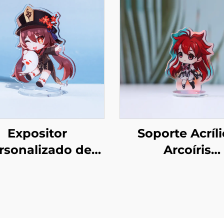
Expositor
Soporte Acríl
rsonalizado de
Arcoíris
lico Transparente
Personaliza