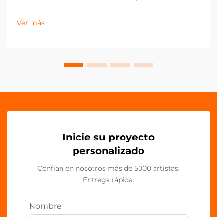
actual del comercio minorista y el marketing, los
pequeños detalles pueden marcar la mayor diferencia
Ver más
en la presentación de la marca. Los clips acrílicos PP
han surgido como una herramienta versátil y
poderosa para...
Inicie su proyecto
personalizado
Confían en nosotros más de 5000 artistas.
Entrega rápida.
Nombre