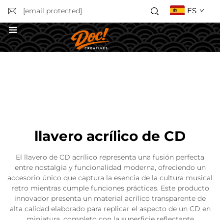
ES
[email protected]
Solicitar un presupuesto
llavero acrílico de CD
El llavero de CD acrílico representa una fusión perfecta
entre nostalgia y funcionalidad moderna, ofreciendo un
accesorio único que captura la esencia de la cultura musical
retro mientras cumple funciones prácticas. Este producto
innovador presenta un material acrílico transparente de
alta calidad elaborado para replicar el aspecto de un CD en
miniatura, completo con la superficie reflectante