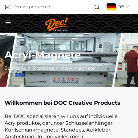
DE
[email protected]
Angebot anfordern
Acryl-Magnete
Startseite
>
Produkte
>
Acryl-Magnete
Willkommen bei DOC Creative Products
Bei DOC spezialisieren wir uns auf individuelle
Acrylprodukte, darunter Schlüsselanhänger,
Kühlschrankmagnete, Standees, Aufkleber,
Anstecknadeln und vieles mehr.