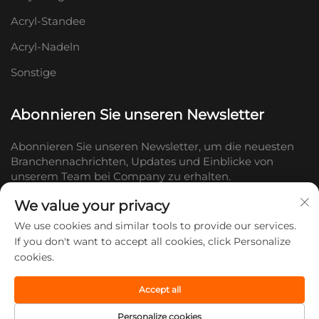
Acryl-Standee
Acryl-Nadeln
Sonstige
Abonnieren Sie unseren Newsletter
Abonnieren Sie unseren Newsletter, um die neuesten
Branchennachrichten, Updates und Einblicke von
unserem Team bei Company zu erhalten.
We value your privacy
Abonnieren
We use cookies and similar tools to provide our services.
If you don't want to accept all cookies, click Personalize
cookies.
Copyright © 2026 Shandong Doc Culture Creative Industry Co., Ltd.
Alle Rechte vorbehalten. -
Datenschutzrichtlinie
Accept all
Personalize cookies