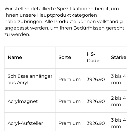
Wir stellen detaillierte Spezifikationen bereit, um
Ihnen unsere Hauptproduktkategorien
näherzubringen. Alle Produkte können vollständig
angepasst werden, um Ihren Bedürfnissen gerecht
zu werden.
HS-
Name
Sorte
Stärke
Code
Schlüsselanhänger
3 bis 4
Premium
3926.90
aus Acryl
mm
2 bis 4
Acrylmagnet
Premium
3926.90
mm
3 bis 4
Acryl-Aufsteller
Premium
3926.90
mm