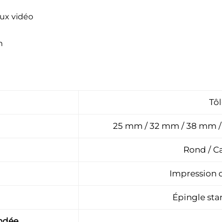
eux vidéo
n
Tôl
25 mm / 32 mm / 38 mm /
Rond / Ca
Impression
Épingle sta
ndée