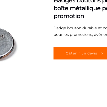
Badges boutons pe
boîte métallique p
promotion
Badge bouton durable et col
pour les promotions, événem
Obtenir un devis