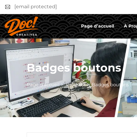
[email protected]
Page d’accueil
À Pro
Badges boutons
Page d’accueil
>
Produits
>
Badges boutons