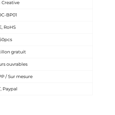
 Creative
C-BP01
E, RoHS
50pcs
illon gratuit
ours ouvrables
P / Sur mesure
T, Paypal