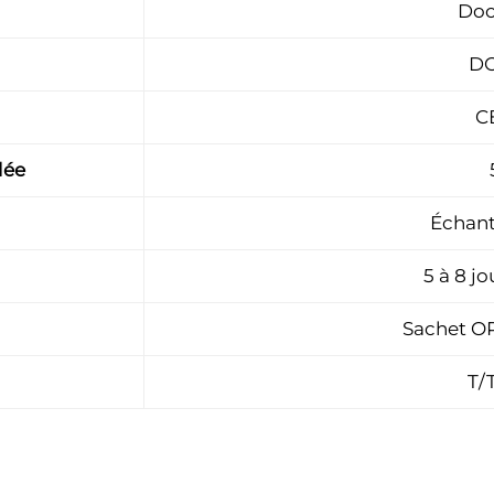
Doc
DO
C
dée
Échant
5 à 8 j
Sachet OP
T/