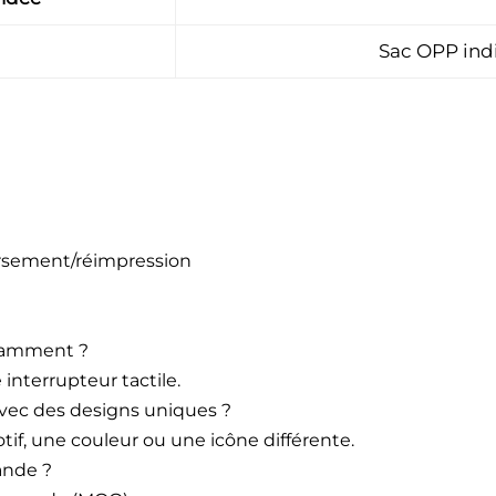
Sac OPP indi
ursement/réimpression
ndamment ?
interrupteur tactile.
 avec des designs uniques ?
if, une couleur ou une icône différente.
ande ?