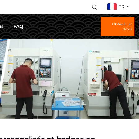
FR
Obtenir un
us
FAQ
devis