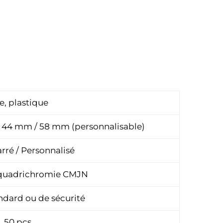
e, plastique
 44 mm / 58 mm (personnalisable)
rré / Personnalisé
 quadrichromie CMJN
ndard ou de sécurité
50 pcs