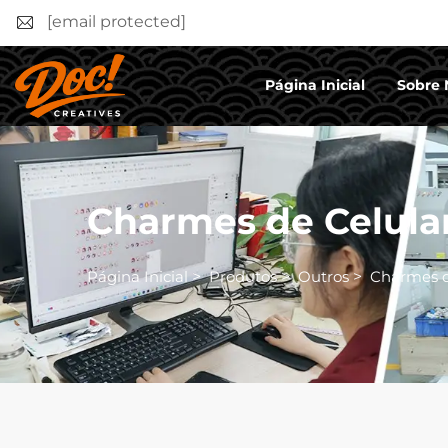
[email protected]
Página Inicial
Sobre 
Charmes de Celular
Página Inicial
>
Produtos
>
Outros
>
Charmes de