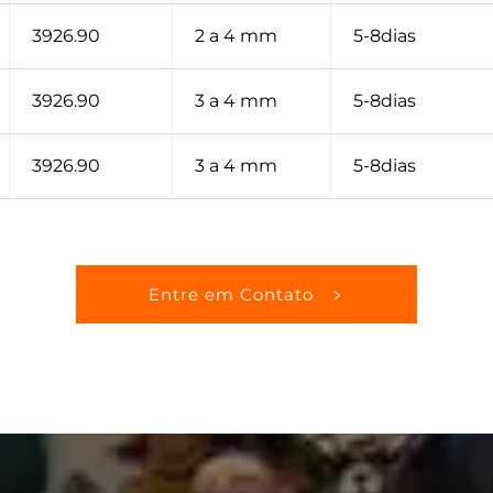
3926.90
2 a 4 mm
5-8dias
3926.90
3 a 4 mm
5-8dias
3926.90
3 a 4 mm
5-8dias
Entre em Contato