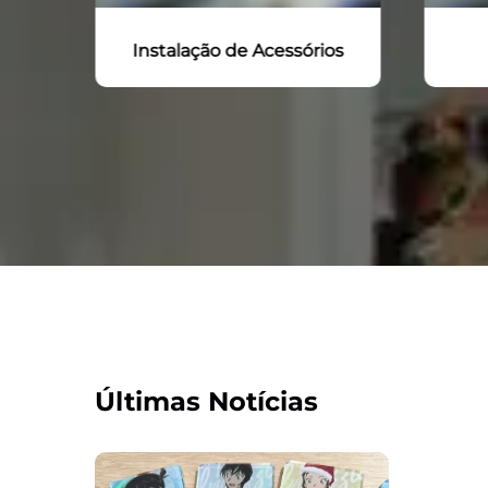
os
Cortando
In
Últimas Notícias