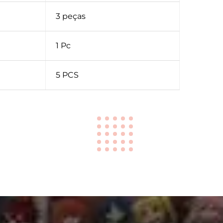
3 peças
1 Pc
5 PCS